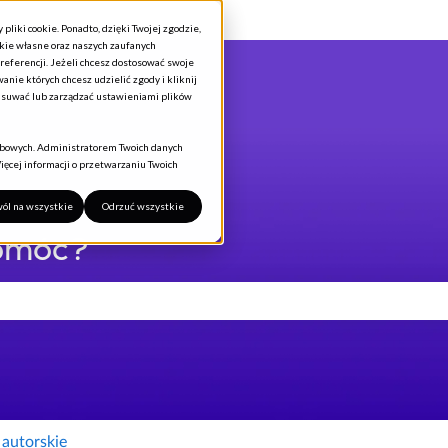
ki cookie. Ponadto, dzięki Twojej zgodzie,
okie własne oraz naszych zaufanych
referencji. Jeżeli chcesz dostosować swoje
anie których chcesz udzielić zgody i kliknij
 usuwać lub zarządzać ustawieniami plików
sobowych. Administratorem Twoich danych
ięcej informacji o przetwarzaniu Twoich
ól na wszystkie
Odrzuć wszystkie
omóc?
pole wyszukiwania jest puste.
autorskie