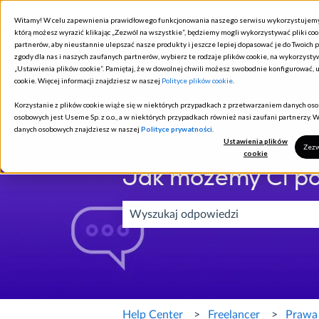
Polski
Pokaż podmenu do tłumaczenia
Witamy! W celu zapewnienia prawidłowego funkcjonowania naszego serwisu wykorzystujemy pli
którą możesz wyrazić klikając „Zezwól na wszystkie”, będziemy mogli wykorzystywać pliki co
partnerów, aby nieustannie ulepszać nasze produkty i jeszcze lepiej dopasować je do Twoich p
zgody dla nas i naszych zaufanych partnerów, wybierz te rodzaje plików cookie, na wykorzystyw
„Ustawienia plików cookie”. Pamiętaj, że w dowolnej chwili możesz swobodnie konfigurować,
cookie. Więcej informacji znajdziesz w naszej
Polityce plików cookie
.
Korzystanie z plików cookie wiąże się w niektórych przypadkach z przetwarzaniem danych o
osobowych jest Useme Sp. z o.o., a w niektórych przypadkach również nasi zaufani partnerzy. W
danych osobowych znajdziesz w naszej
Polityce prywatności.
Ustawienia plików
Zezw
cookie
Jak możemy Ci p
Brak sugerowanych wyników, ponieważ 
Help Center
Freelancer
Prawa 