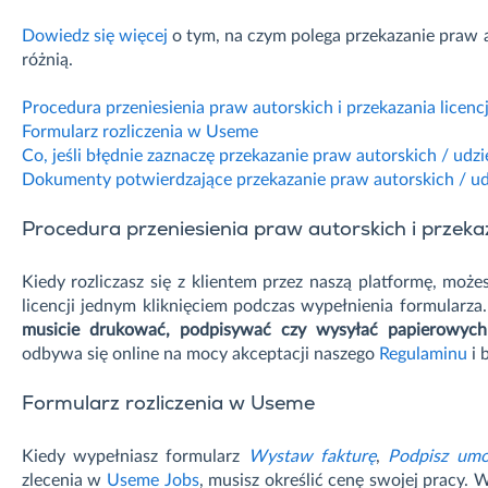
Dowiedz się więcej
o tym, na czym polega przekazanie praw aut
różnią.
Procedura przeniesienia praw autorskich i przekazania licen
Formularz rozliczenia w Useme
Co, jeśli błędnie zaznaczę przekazanie praw autorskich / udzie
Dokumenty potwierdzające przekazanie praw autorskich / udzi
Procedura przeniesienia praw autorskich i przeka
Kiedy rozliczasz się z klientem przez naszą platformę, może
licencji jednym kliknięciem podczas wypełnienia formularza.
musicie drukować, podpisywać czy wysyłać papierowy
odbywa się online na mocy akceptacji naszego
Regulaminu
i 
Formularz rozliczenia w Useme
Kiedy wypełniasz formularz
Wystaw fakturę
,
Podpisz um
zlecenia w
Useme Jobs
, musisz określić cenę swojej pracy. W