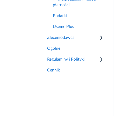
płatności
Podatki
Useme Plus
Zleceniodawca
Ogólne
Pierwsze kroki
Regulaminy i Polityki
Moje konto
Cennik
Useme Jobs
Informacje Ogólne
Współpraca z freelancerem
Polityki
Faktury i płatności