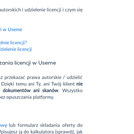
orskich i udzielenie licencji i czym się
cji w Useme
lnie licencji?
elenie licencji
zania licencji w Useme
sz przekazać prawa autorskie / udzielić
 Dzięki temu ani Ty, ani Twój klient
nie
ch dokumentów ani skanów
. Wszystko
bez opuszczania platformy.
owę
lub formularz składania oferty do
pisujesz ją do kalkulatora (sprawdź, jak