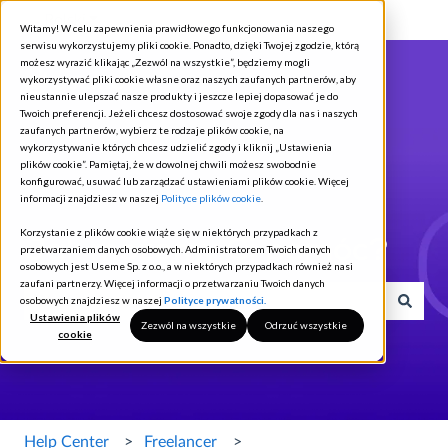
Polski
Pokaż podmenu do tłumaczenia
Witamy! W celu zapewnienia prawidłowego funkcjonowania naszego
serwisu wykorzystujemy pliki cookie. Ponadto, dzięki Twojej zgodzie, którą
możesz wyrazić klikając „Zezwól na wszystkie”, będziemy mogli
wykorzystywać pliki cookie własne oraz naszych zaufanych partnerów, aby
nieustannie ulepszać nasze produkty i jeszcze lepiej dopasować je do
Twoich preferencji. Jeżeli chcesz dostosować swoje zgody dla nas i naszych
zaufanych partnerów, wybierz te rodzaje plików cookie, na
wykorzystywanie których chcesz udzielić zgody i kliknij „Ustawienia
plików cookie”. Pamiętaj, że w dowolnej chwili możesz swobodnie
konfigurować, usuwać lub zarządzać ustawieniami plików cookie. Więcej
informacji znajdziesz w naszej
Polityce plików cookie
.
Korzystanie z plików cookie wiąże się w niektórych przypadkach z
Jak możemy Ci pomóc?
przetwarzaniem danych osobowych. Administratorem Twoich danych
osobowych jest Useme Sp. z o.o., a w niektórych przypadkach również nasi
zaufani partnerzy. Więcej informacji o przetwarzaniu Twoich danych
osobowych znajdziesz w naszej
Polityce prywatności.
Ustawienia plików
Zezwól na wszystkie
Odrzuć wszystkie
Brak sugerowanych wyników, ponieważ pole wyszukiwania j
cookie
Help Center
Freelancer